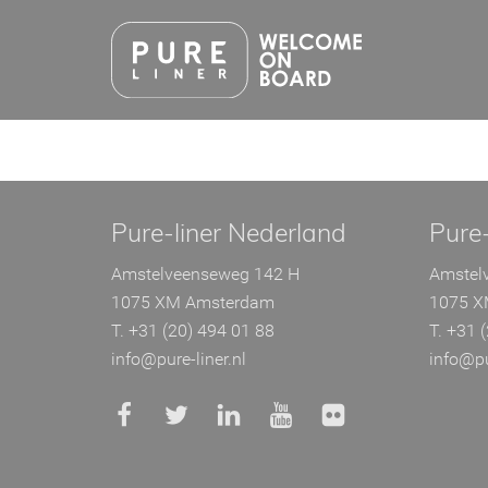
Ga
direct
naar
de
inhoud
.
Pure-liner Nederland
Pure-
Amstelveenseweg 142 H
Amstel
1075 XM Amsterdam
1075 X
T. +31 (20) 494 01 88
T. +31 
info@pure-liner.nl
info@pu