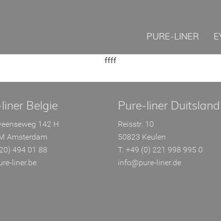
PURE-LINER
E
ffff
liner Belgie
Pure-liner Duitsland
veenseweg 142 H
Reisstr. 10
M Amsterdam
50823 Keulen
(20) 494 01 88
T. +49 (0) 221 998 995 0
re-liner.be
info@pure-liner.de