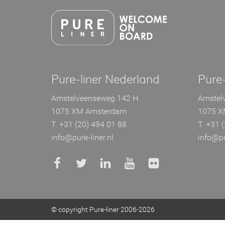
Ga
direct
naar
de
inhoud
.
Pure-liner Nederland
Pure-
Amstelveenseweg 142 H
Amstel
1075 XM Amsterdam
1075 X
T. +31 (20) 494 01 88
T. +31 
info@pure-liner.nl
info@pu
© copyright Pure-liner 2006-2026