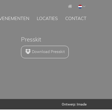
VENEMENTEN
LOCATIES
CONTACT
Presskit
Download Presskit
Ontwerp: Imade