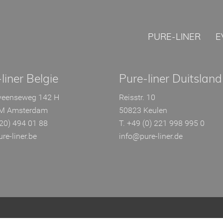
PURE-LINER
E
liner Belgie
Pure-liner Duitsland
veenseweg 142 H
Reisstr. 10
M Amsterdam
50823 Keulen
(20) 494 01 88
T. +49 (0) 221 998 995 0
re-liner.be
info@pure-liner.de