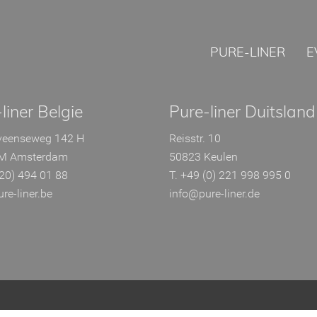
PURE-LINER
E
liner Belgie
Pure-liner Duitsland
veenseweg 142 H
Reisstr. 10
M Amsterdam
50823 Keulen
(20) 494 01 88
T. +49 (0) 221 998 995 0
re-liner.be
info@pure-liner.de