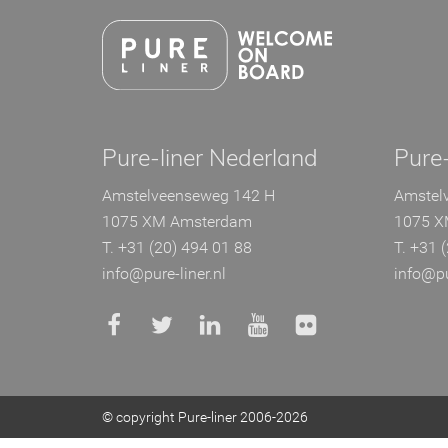
Ga
direct
naar
de
inhoud
.
Pure-liner Nederland
Pure-
Amstelveenseweg 142 H
Amstel
1075 XM Amsterdam
1075 X
T. +31 (20) 494 01 88
T. +31 
info@pure-liner.nl
info@pu
© copyright Pure-liner 2006-2026