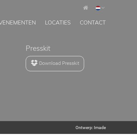
VENEMENTEN
LOCATIES
CONTACT
Presskit
Download Presskit
Ontwerp: Imade